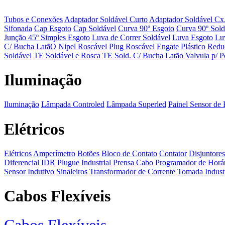
Tubos e Conexões
Adaptador Soldável Curto
Adaptador Soldável Cx
Sifonada
Cap Esgoto
Cap Soldável
Curva 90º Esgoto
Curva 90º Sold
Junção 45º Simples Esgoto
Luva de Correr Soldável
Luva Esgoto
Lu
C/ Bucha LatãO
Nipel Roscável
Plug Roscável
Engate Plástico
Redu
Soldável
TE Soldável e Rosca
TE Sold. C/ Bucha Latão
Valvula p/ P
Iluminação
Iluminação
Lâmpada Controled
Lâmpada Superled
Painel Sensor de 
Elétricos
Elétricos
Amperímetro
Botões
Bloco de Contato
Contator
Disjuntores
Diferencial IDR
Plugue Industrial
Prensa Cabo
Programador de Horá
Sensor Indutivo
Sinaleiros
Transformador de Corrente
Tomada Industr
Cabos Flexíveis