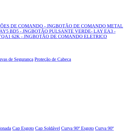
TÕES DE COMANDO - JNG
BOTÃO DE COMANDO METAL
LAY5 BD5 - JNG
BOTÃO PULSANTE VERDE- LAY EA3 -
A1 62K - JNG
BOTÃO DE COMANDO ELETRICO
uvas de Segurança
Proteção de Cabeça
fonada
Cap Esgoto
Cap Soldável
Curva 90º Esgoto
Curva 90º