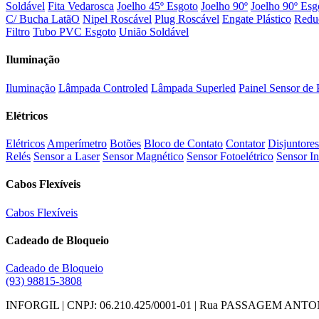
Soldável
Fita Vedarosca
Joelho 45º Esgoto
Joelho 90º
Joelho 90º Esg
C/ Bucha LatãO
Nipel Roscável
Plug Roscável
Engate Plástico
Redu
Filtro
Tubo PVC Esgoto
União Soldável
Iluminação
Iluminação
Lâmpada Controled
Lâmpada Superled
Painel Sensor de 
Elétricos
Elétricos
Amperímetro
Botões
Bloco de Contato
Contator
Disjuntores
Relés
Sensor a Laser
Sensor Magnético
Sensor Fotoelétrico
Sensor In
Cabos Flexíveis
Cabos Flexíveis
Cadeado de Bloqueio
Cadeado de Bloqueio
(93) 98815-3808
INFORGIL | CNPJ: 06.210.425/0001-01 | Rua PASSAGEM ANTONIO D