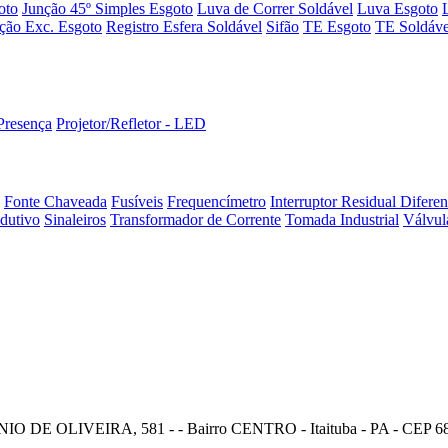
oto
Junção 45º Simples Esgoto
Luva de Correr Soldável
Luva Esgoto
ção Exc. Esgoto
Registro Esfera Soldável
Sifão
TE Esgoto
TE Soldáve
Presença
Projetor/Refletor - LED
Fonte Chaveada
Fusíveis
Frequencímetro
Interruptor Residual Difere
dutivo
Sinaleiros
Transformador de Corrente
Tomada Industrial
Válvul
E OLIVEIRA, 581 - - Bairro CENTRO - Itaituba - PA - CEP 68180