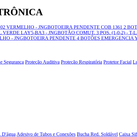
ETRÔNICA
02 VERMELHO - JNG
BOTOEIRA PENDENTE COB 1361 2 BO
VERDE LAY5-BA3 - JNG
BOTÃO COMUT. 3 POS. (1-0-2) - T-
HO - JNG
BOTOEIRA PENDENTE 4 BOTÕES EMERGENCIA YQ
de Segurança
Proteção Auditiva
Proteção Respiratória
Protetor Facial
L
. D'água
Adesivo de Tubos e Conexões
Bucha Red. Soldável
Caixa Si