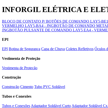
INFORGIL ELÉTRICA E EL
BLOCO DE CONTATO P/ BOTÕES DE COMANDO LAY5-BE1
VERMELHO LAY5-BA4 - JNG
BOTÃO DE COMANDO METAL 
JNG
BOTÃO PULSANTE DE COMANDO LAY5 EA4 - VERMEL
EPI
EPI
Botina de Segurança
Capa de Chuva
Coletes Refletivos
Óculos 
Vestimenta de Proteção
Vestimenta de Proteção
Construção
Construção
Cimento
Tubo PVC Soldável
Tubos e Conexões
Tubos e Conexões
Adaptador Soldável Curto
Adaptador Soldável Cx