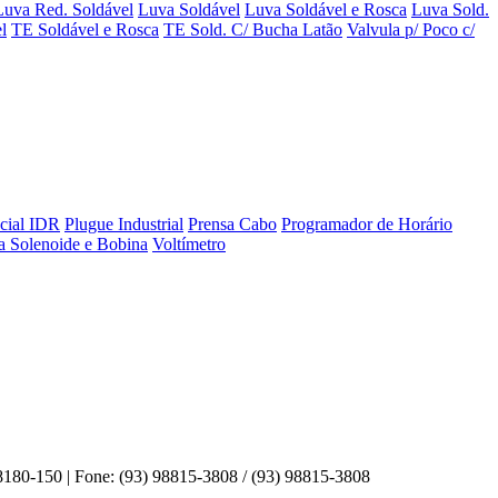
Luva Red. Soldável
Luva Soldável
Luva Soldável e Rosca
Luva Sold.
l
TE Soldável e Rosca
TE Sold. C/ Bucha Latão
Valvula p/ Poco c/
ncial IDR
Plugue Industrial
Prensa Cabo
Programador de Horário
a Solenoide e Bobina
Voltímetro
-150 | Fone: (93) 98815-3808 / (93) 98815-3808