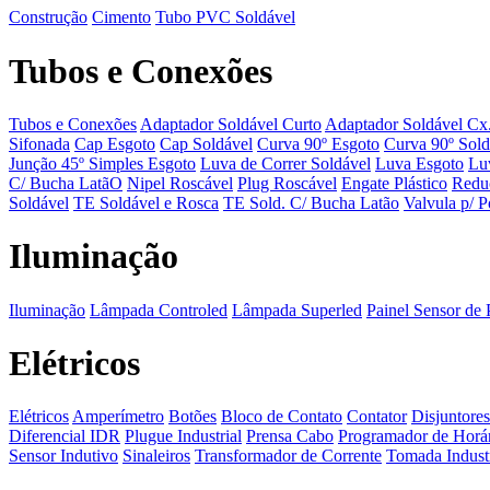
Construção
Cimento
Tubo PVC Soldável
Tubos e Conexões
Tubos e Conexões
Adaptador Soldável Curto
Adaptador Soldável Cx
Sifonada
Cap Esgoto
Cap Soldável
Curva 90º Esgoto
Curva 90º Sold
Junção 45º Simples Esgoto
Luva de Correr Soldável
Luva Esgoto
Lu
C/ Bucha LatãO
Nipel Roscável
Plug Roscável
Engate Plástico
Redu
Soldável
TE Soldável e Rosca
TE Sold. C/ Bucha Latão
Valvula p/ P
Iluminação
Iluminação
Lâmpada Controled
Lâmpada Superled
Painel Sensor de 
Elétricos
Elétricos
Amperímetro
Botões
Bloco de Contato
Contator
Disjuntores
Diferencial IDR
Plugue Industrial
Prensa Cabo
Programador de Horá
Sensor Indutivo
Sinaleiros
Transformador de Corrente
Tomada Industr