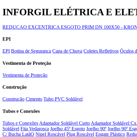
INFORGIL ELÉTRICA E EL
REDUCAO EXCENTRICA ESGOTO PRIM DN 100X50 - KRO
EPI
EPI
Botina de Segurança
Capa de Chuva
Coletes Refletivos
Óculos 
Vestimenta de Proteção
Vestimenta de Proteção
Construção
Construção
Cimento
Tubo PVC Soldável
Tubos e Conexões
Tubos e Conexões
Adaptador Soldável Curto
Adaptador Soldável Cx
Soldável
Fita Vedarosca
Joelho 45º Esgoto
Joelho 90º
Joelho 90º Esg
C/ Bucha LatãO
Nipel Roscável
Plug Roscável
Engate Plástico
Redu