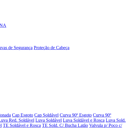
ONA
uvas de Segurança
Proteção de Cabeça
fonada
Cap Esgoto
Cap Soldável
Curva 90º Esgoto
Curva 90º
Luva Red. Soldável
Luva Soldável
Luva Soldável e Rosca
Luva Sold.
l
TE Soldável e Rosca
TE Sold. C/ Bucha Latão
Valvula p/ Poco c/