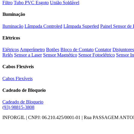
Filtro
Tubo PVC Esgoto
União Soldável
Iluminação
Iluminação
Lâmpada Controled
Lâmpada Superled
Painel Sensor de 
Elétricos
Elétricos
Amperímetro
Botões
Bloco de Contato
Contator
Disjuntores
Relés
Sensor a Laser
Sensor Magnético
Sensor Fotoelétrico
Sensor In
Cabos Flexíveis
Cabos Flexíveis
Cadeado de Bloqueio
Cadeado de Bloqueio
(93) 98815-3808
INFORGIL | CNPJ: 06.210.425/0001-01 | Rua PASSAGEM ANTONIO D