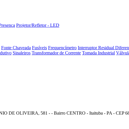
Presença
Projetor/Refletor - LED
Fonte Chaveada
Fusíveis
Frequencímetro
Interruptor Residual Difere
dutivo
Sinaleiros
Transformador de Corrente
Tomada Industrial
Válvul
E OLIVEIRA, 581 - - Bairro CENTRO - Itaituba - PA - CEP 68180