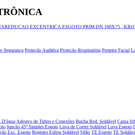
ETRÔNICA
NA
REDUCAO EXCENTRICA ESGOTO PRIM DN 100X75 - KR
de Segurança
Proteção Auditiva
Proteção Respiratória
Protetor Facial
L
. D'água
Adesivo de Tubos e Conexões
Bucha Red. Soldável
Caixa Si
oto
Junção 45º Simples Esgoto
Luva de Correr Soldável
Luva Esgoto
ção Exc. Esgoto
Registro Esfera Soldável
Sifão
TE Esgoto
TE Soldáve