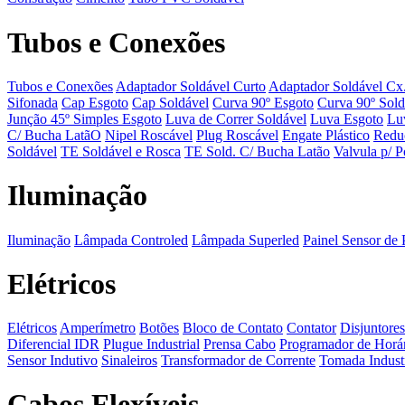
Tubos e Conexões
Tubos e Conexões
Adaptador Soldável Curto
Adaptador Soldável Cx
Sifonada
Cap Esgoto
Cap Soldável
Curva 90º Esgoto
Curva 90º Sold
Junção 45º Simples Esgoto
Luva de Correr Soldável
Luva Esgoto
Lu
C/ Bucha LatãO
Nipel Roscável
Plug Roscável
Engate Plástico
Redu
Soldável
TE Soldável e Rosca
TE Sold. C/ Bucha Latão
Valvula p/ P
Iluminação
Iluminação
Lâmpada Controled
Lâmpada Superled
Painel Sensor de 
Elétricos
Elétricos
Amperímetro
Botões
Bloco de Contato
Contator
Disjuntores
Diferencial IDR
Plugue Industrial
Prensa Cabo
Programador de Horá
Sensor Indutivo
Sinaleiros
Transformador de Corrente
Tomada Industr
Cabos Flexíveis