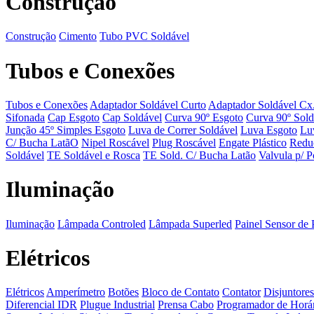
Construção
Construção
Cimento
Tubo PVC Soldável
Tubos e Conexões
Tubos e Conexões
Adaptador Soldável Curto
Adaptador Soldável Cx
Sifonada
Cap Esgoto
Cap Soldável
Curva 90º Esgoto
Curva 90º Sold
Junção 45º Simples Esgoto
Luva de Correr Soldável
Luva Esgoto
Lu
C/ Bucha LatãO
Nipel Roscável
Plug Roscável
Engate Plástico
Redu
Soldável
TE Soldável e Rosca
TE Sold. C/ Bucha Latão
Valvula p/ P
Iluminação
Iluminação
Lâmpada Controled
Lâmpada Superled
Painel Sensor de 
Elétricos
Elétricos
Amperímetro
Botões
Bloco de Contato
Contator
Disjuntores
Diferencial IDR
Plugue Industrial
Prensa Cabo
Programador de Horá